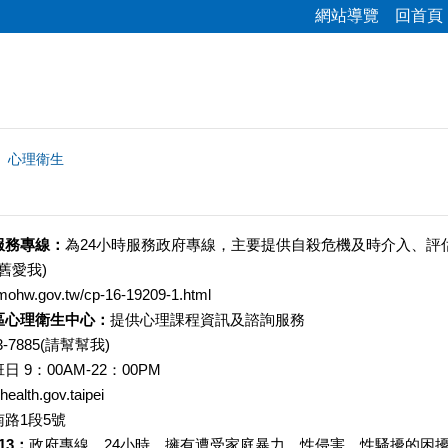
網站導覽
回首頁
心理衛生
服務專線
：
為24小時服務政府專線，主要提供自殺危機及時介入、評
舊愛我)
hw.gov.tw/cp-16-19209-1.html
區心理衛生中心：
提供心理課程資訊及諮詢服務
-7885(請幫幫我)
9：00AM-22：00PM
ealth.gov.taipei
路1段5號
13：
政府專線、24小時，擁有遭受家庭暴力、性侵害、性騷擾的困