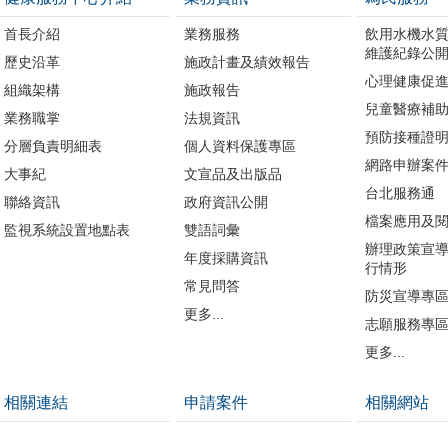
首長介紹
業務服務
飲用水機水
維護紀錄公
歷史沿革
施政計畫及績效報告
心理健康促
組織架構
施政報告
兒童醫療補
業務職掌
法規資訊
預防接種證
分層負責明細表
個人資料保護專區
網路申辦案
大事紀
文宣品及出版品
台北服務通
聯絡資訊
政府資訊公開
檔案應用及
監視系統設置地點表
雙語詞彙
辦理政策宣
年度採購資訊
行情形
常見問答
防災宣導專
更多...
志願服務專
更多...
相關連結
申請案件
相關網站