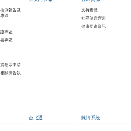
質檢測報告及
支持團體
開專區
社區健康營造
進
健康促進資訊
助證專區
明書專區
件
閱覽卷宗申請
導相關廣告執
區
區
台北通
陳情系統