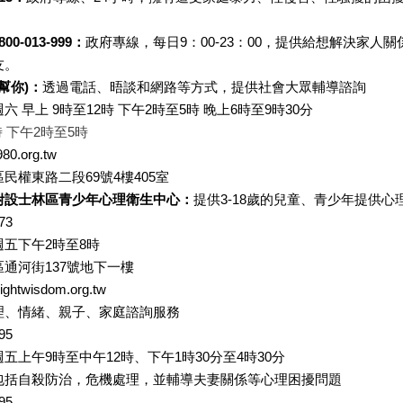
-013-999：
政府專線，每日9：00-23：00，提供給想解決家
友。
幫你)：
透過電話、晤談和網路等方式，提供社會大眾輔導諮詢
 早上 9時至12時 下午2時至5時 晚上6時至9時30分
時 下午2時至5時
80.org.tw
民權東路二段69號4樓405室
附設士林區青少年心理衛生中心：
提供3-18歲的兒童、青少年提供
73
五下午2時至8時
通河街137號地下一樓
ghtwisdom.org.tw
理、情緒、親子、家庭諮詢服務
95
五上午9時至中午12時、下午1時30分至4時30分
包括自殺防治，危機處理，並輔導夫妻關係等心理困擾問題
95