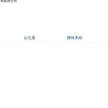
導相關廣告執
區
區
台北通
陳情系統