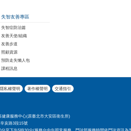
失智友善專區
失智症防治篇
友善天使/組織
友善步道
照顧資源
預防走失懶人包
課程訊息
隱私權聲明
著作權聲明
交通指引
北市大安區健康服務中心(原臺北市大安區衛生所)
區辛亥路3段15號
0分至下午5時30分(服務台中午照常服務、門診部服務時間依門診資訊為準