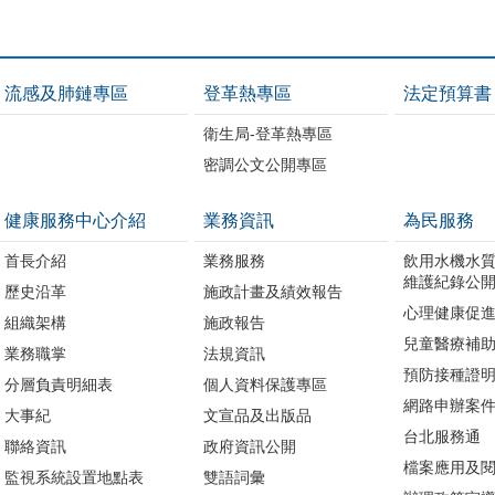
流感及肺鏈專區
登革熱專區
法定預算書
衛生局-登革熱專區
密調公文公開專區
健康服務中心介紹
業務資訊
為民服務
首長介紹
業務服務
飲用水機水
維護紀錄公
歷史沿革
施政計畫及績效報告
心理健康促
組織架構
施政報告
兒童醫療補
業務職掌
法規資訊
預防接種證
分層負責明細表
個人資料保護專區
網路申辦案
大事紀
文宣品及出版品
台北服務通
聯絡資訊
政府資訊公開
檔案應用及
監視系統設置地點表
雙語詞彙