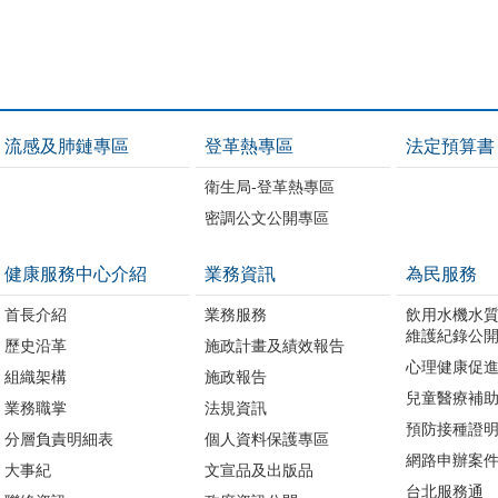
流感及肺鏈專區
登革熱專區
法定預算書
衛生局-登革熱專區
密調公文公開專區
健康服務中心介紹
業務資訊
為民服務
首長介紹
業務服務
飲用水機水
維護紀錄公
歷史沿革
施政計畫及績效報告
心理健康促
組織架構
施政報告
兒童醫療補
業務職掌
法規資訊
預防接種證
分層負責明細表
個人資料保護專區
網路申辦案
大事紀
文宣品及出版品
台北服務通