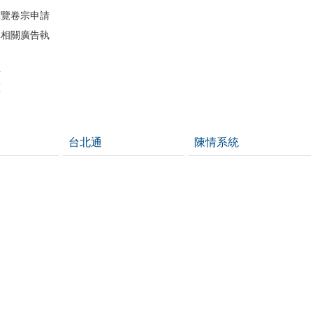
閱覽卷宗申請
導相關廣告執
區
區
台北通
陳情系統