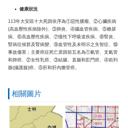
健康狀況
113年大安區十大死因依序為①惡性腫瘤、②心臟疾病
(高血壓性疾病除外)、③肺炎、④腦血管疾病、⑤糖尿
病、⑥高血壓性疾病、⑦慢性下呼吸道疾病、⑧腎炎、
腎病症候群及腎病變、⑨血管性及未明示之失智症、⑩
事故傷害；主要癌症死亡原因前五名為①氣管、支氣管
和肺癌、②女性乳癌、③結腸、直腸和肛門癌、④前列
腺(攝護腺)癌、⑤肝和肝內膽管癌。
相關圖片