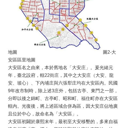
地圖
圖2-大
安區區里地圖
大安區名之由來，本於舊地名「大安庄」。爰光緒元
年，臺北設府，轄22街庄，其中之大安庄（大安、龍
安、坡心）、下內埔庄與六張犁庄均在大安區內。民國
9年改市制時，除上述3庄外，包括古亭、東門之一部，
分即以後之錦町、古亭町、昭和町、福住町亦在大安區
轄內。光復後，將上述區域合併為區，因大安庄佔地廣
且位於中心，故命名為「大安區」。
大安區初闢於康熙末年，最初至大安移墾的，多來自福