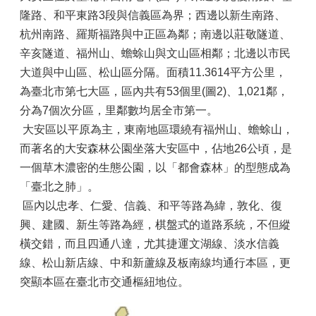
隆路、和平東路3段與信義區為界；西邊以新生南路、
杭州南路、羅斯福路與中正區為鄰；南邊以莊敬隧道、
辛亥隧道、福州山、蟾蜍山與文山區相鄰；北邊以市民
大道與中山區、松山區分隔。面積11.3614平方公里，
為臺北市第七大區，區內共有53個里(圖2)、1,021鄰，
分為7個次分區，里鄰數均居全市第一。
大安區以平原為主，東南地區環繞有福州山、蟾蜍山，
而著名的大安森林公園坐落大安區中，佔地26公頃，是
一個草木濃密的生態公園，以「都會森林」的型態成為
「臺北之肺」。
區內以忠孝、仁愛、信義、和平等路為緯，敦化、復
興、建國、新生等路為經，棋盤式的道路系統，不但縱
橫交錯，而且四通八達，尤其捷運文湖線、淡水信義
線、松山新店線、中和新蘆線及板南線均通行本區，更
突顯本區在臺北市交通樞紐地位。