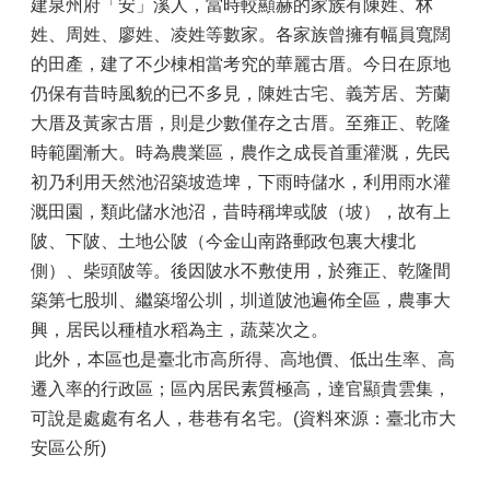
建泉州府「安」溪人，當時較顯赫的家族有陳姓、林
姓、周姓、廖姓、凌姓等數家。各家族曾擁有幅員寬闊
的田產，建了不少棟相當考究的華麗古厝。今日在原地
仍保有昔時風貌的已不多見，陳姓古宅、義芳居、芳蘭
大厝及黃家古厝，則是少數僅存之古厝。至雍正、乾隆
時範圍漸大。時為農業區，農作之成長首重灌溉，先民
初乃利用天然池沼築坡造埤，下雨時儲水，利用雨水灌
溉田園，類此儲水池沼，昔時稱埤或陂（坡），故有上
陂、下陂、土地公陂（今金山南路郵政包裏大樓北
側）、柴頭陂等。後因陂水不敷使用，於雍正、乾隆間
築第七股圳、繼築塯公圳，圳道陂池遍佈全區，農事大
興，居民以種植水稻為主，蔬菜次之。
此外，本區也是臺北市高所得、高地價、低出生率、高
遷入率的行政區；區內居民素質極高，達官顯貴雲集，
可說是處處有名人，巷巷有名宅。(資料來源：臺北市大
安區公所)