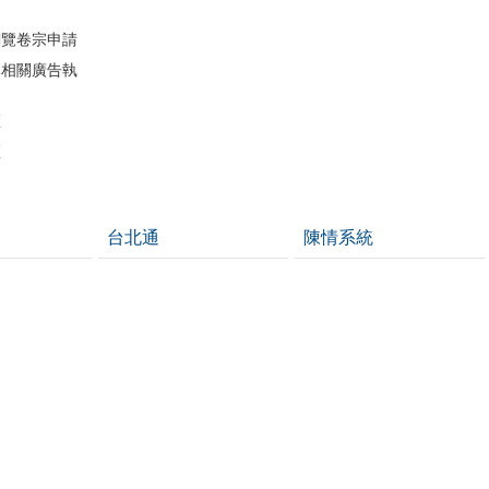
閱覽卷宗申請
導相關廣告執
區
區
台北通
陳情系統