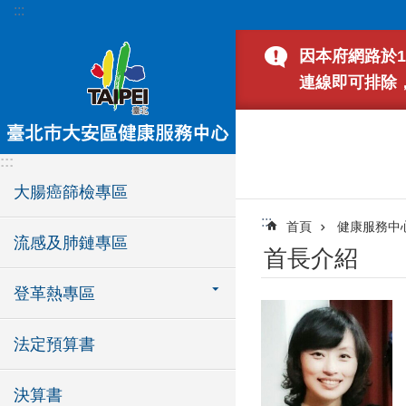
:::
跳到主要內容區塊
因本府網路於1
連線即可排除
:::
大腸癌篩檢專區
:::
首頁
健康服務中
流感及肺鏈專區
首長介紹
登革熱專區
法定預算書
決算書