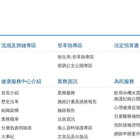
流感及肺鏈專區
登革熱專區
法定預算書
衛生局-登革熱專區
密調公文公開專區
健康服務中心介紹
業務資訊
為民服務
首長介紹
業務服務
飲用水機水
維護紀錄公
歷史沿革
施政計畫及績效報告
心理健康促
組織架構
施政報告
兒童醫療補
業務職掌
法規資訊
預防接種證
分層負責明細表
個人資料保護專區
網路申辦案
大事紀
文宣品及出版品