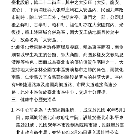
臺北設府，轄二十二街庄，其中之大安庄（大安、龍安、
坡心）、下內埔庄與六張犁庄均在大安區內。民國九年改
市制時，除上述三庄外，包括古亭、東門之一部，分即以
後之錦町、古亭町、昭和町、福住町亦在大安區轄內。光
復後，將上述區域合併為區，因大安庄佔地廣且位於中
心，故命名為「大安區」。
北側沿忠孝東路有許多商場及餐廳，稱為東區商圈，南側
則有以學生為主的公館、師大商圈。商圈多樣及文教氣息
濃厚等特色，因而成為臺北市的傳統優質住宅區之一。大
型綠地大安森林公園在本區扮演都市之肺的角色，而敦化
南路、仁愛路與辛亥路部份路段是著名的林蔭大道。區內
有5條捷運路線及建國高架道路、市民大道連接高速公
路，此外本區位於臺北市區中心，交通十分便捷。
三、健康中心歷史沿革
本中心前身為「大安區衛生所」，成立於民國 40年5月1
日，隸屬於前臺北市政府衛生院，設址於臺北市和平東
路2段1號，民國56年本市改制為院轄市後，改隸屬於臺
北市政府衛生局，並於 68年3月25日遷入現址辦公迄