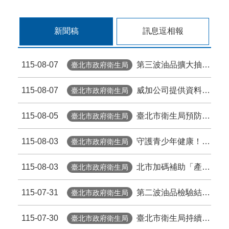
新聞稿
訊息逗相報
115-08-07
第三波油品擴大抽驗 2件苦茶油產品苯駢芘超標 前已要求預防性下架
臺北市政府衛生局
115-08-07
威加公司提供資料不實臺北市衛生局依法重罰300萬元 續查苦茶油及原料下游
臺北市政府衛生局
115-08-05
臺北市衛生局預防性下架 百年堂冷壓黃金苦茶油產品
臺北市政府衛生局
115-08-03
守護青少年健康！把握HPV疫苗接種黃金期 臺北市提供校園設站及98家合約院所接種服務
臺北市政府衛生局
115-08-03
北市加碼補助「產前超音波」 孕檢多1次 準媽咪「超」安心！
臺北市政府衛生局
115-07-31
第二波油品檢驗結果出爐 2件苦茶油產品苯駢芘超標 前已要求預防性下架
臺北市政府衛生局
115-07-30
臺北市衛生局持續追查問題苦茶油流向
臺北市政府衛生局