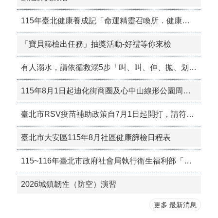
115年臺北健康養成記「命運精靈召喚所．健康運氣在你手」獎勵活動
「寶貝篩檢出任務」抽獎活動-好禮等你來檢
有人溺水，請依循救溺5步「叫、叫、伸、拋、划」，協助溺水者。
115年8月1日起迪化街商圈及心中山線形公園周邊商圈禁菸，吸菸須至指定吸菸區，違者最高處1萬元罰鍰。
臺北市RSV疫苗補助政策自7月1日起開打，請符合資格者儘速接種。
臺北市大安區115年8月社區健康篩檢日程表
115~116年臺北市政府社會局執行衛生福利部「擴大獨居老人服務計畫」實地訪查作業
2026城鎮韌性（防空）演習
更多 最新消息