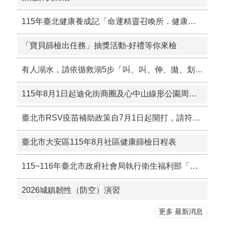
115年臺北健康養成記「命運精靈召喚所．健康運氣在你手」獎勵活動
「寶貝篩檢出任務」抽獎活動-好禮等你來檢
有人溺水，請依循救溺5步「叫、叫、伸、拋、划」，協助溺水者。
115年8月1日起迪化街商圈及心中山線形公園周邊商圈禁菸，吸菸須至指定吸菸區，違者最高處1萬元罰鍰。
臺北市RSV疫苗補助政策自7月1日起開打，請符合資格者儘速接種。
臺北市大安區115年8月社區健康篩檢日程表
115~116年臺北市政府社會局執行衛生福利部「擴大獨居老人服務計畫」實地訪查作業
2026城鎮韌性（防空）演習
更多 最新消息