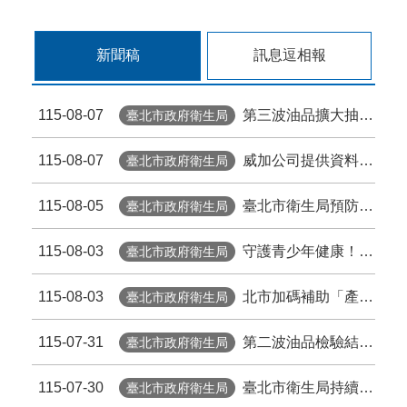
新聞稿
訊息逗相報
115-08-07
第三波油品擴大抽驗 2件苦茶油產品苯駢芘超標 前已要求預防性下架
臺北市政府衛生局
115-08-07
威加公司提供資料不實臺北市衛生局依法重罰300萬元 續查苦茶油及原料下游
臺北市政府衛生局
115-08-05
臺北市衛生局預防性下架 百年堂冷壓黃金苦茶油產品
臺北市政府衛生局
115-08-03
守護青少年健康！把握HPV疫苗接種黃金期 臺北市提供校園設站及98家合約院所接種服務
臺北市政府衛生局
115-08-03
北市加碼補助「產前超音波」 孕檢多1次 準媽咪「超」安心！
臺北市政府衛生局
115-07-31
第二波油品檢驗結果出爐 2件苦茶油產品苯駢芘超標 前已要求預防性下架
臺北市政府衛生局
115-07-30
臺北市衛生局持續追查問題苦茶油流向
臺北市政府衛生局