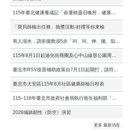
115年臺北健康養成記「命運精靈召喚所．健康運氣在你手」獎勵活動
「寶貝篩檢出任務」抽獎活動-好禮等你來檢
有人溺水，請依循救溺5步「叫、叫、伸、拋、划」，協助溺水者。
115年8月1日起迪化街商圈及心中山線形公園周邊商圈禁菸，吸菸須至指定吸菸區，違者最高處1萬元罰鍰。
臺北市RSV疫苗補助政策自7月1日起開打，請符合資格者儘速接種。
臺北市大安區115年8月社區健康篩檢日程表
115~116年臺北市政府社會局執行衛生福利部「擴大獨居老人服務計畫」實地訪查作業
2026城鎮韌性（防空）演習
更多 最新消息