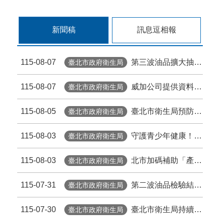
新聞稿
訊息逗相報
115-08-07
第三波油品擴大抽驗 2件苦茶油產品苯駢芘超標 前已要求預防性下架
臺北市政府衛生局
115-08-07
威加公司提供資料不實臺北市衛生局依法重罰300萬元 續查苦茶油及原料下游
臺北市政府衛生局
115-08-05
臺北市衛生局預防性下架 百年堂冷壓黃金苦茶油產品
臺北市政府衛生局
115-08-03
守護青少年健康！把握HPV疫苗接種黃金期 臺北市提供校園設站及98家合約院所接種服務
臺北市政府衛生局
115-08-03
北市加碼補助「產前超音波」 孕檢多1次 準媽咪「超」安心！
臺北市政府衛生局
115-07-31
第二波油品檢驗結果出爐 2件苦茶油產品苯駢芘超標 前已要求預防性下架
臺北市政府衛生局
115-07-30
臺北市衛生局持續追查問題苦茶油流向
臺北市政府衛生局