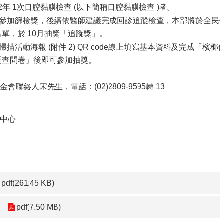
口腔黏膜檢查 (以下簡
稱口腔黏膜檢查 )者。
完成參加篩檢獎，後續依醫師建
議完成回診追蹤檢查，本部將於全民
10月抽獎「追蹤獎」。
掃描活動海報 (附件 2) QR code線上填寫基本資料及完成「檳
」後即可參加抽獎。
金會聯絡人宋先
生，電話：(02)2809-9595轉 13
中心
pdf(261.45 KB)
pdf(7.50 MB)