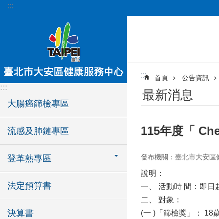
:::
跳到主要內容區塊
:::
首頁
公告資訊
:::
最新消息
大腸癌篩檢專區
115年度「 C
流感及肺鏈專區
發布機關：臺北市大安區
登革熱專區
說明：
法定預算書
一、 活動時 間：即日起至
二、 對象：
決算書
(一 )「篩檢獎」： 1