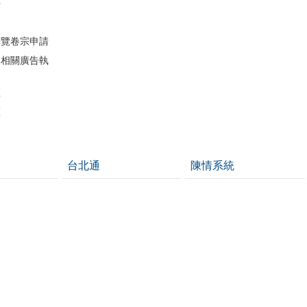
件
閱覽卷宗申請
導相關廣告執
區
區
台北通
陳情系統