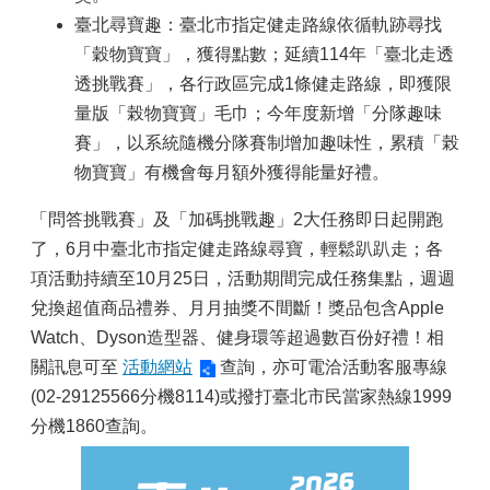
臺北尋寶趣：臺北市指定健走路線依循軌跡尋找
「穀物寶寶」，獲得點數；延續114年「臺北走透
透挑戰賽」，各行政區完成1條健走路線，即獲限
量版「榖物寶寶」毛巾；今年度新增「分隊趣味
賽」，以系統隨機分隊賽制增加趣味性，累積「榖
物寶寶」有機會每月額外獲得能量好禮。
「問答挑戰賽」及「加碼挑戰趣」2大任務即日起開跑
了，6月中臺北市指定健走路線尋寶，輕鬆趴趴走；各
項活動持續至10月25日，活動期間完成任務集點，週週
兌換超值商品禮券、月月抽獎不間斷！獎品包含Apple
Watch、Dyson造型器、健身環等超過數百份好禮！相
關訊息可至
活動網站
查詢，亦可電洽活動客服專線
(02-29125566分機8114)或撥打臺北市民當家熱線1999
分機1860查詢。