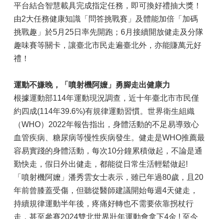
平台結合智慧載具完成指定任務，即可換好禮抽大獎！
由2大任務健康知識「問答挑戰賽」及體能加倍「加碼
挑戰趣」於5月25日率先開跑；6月接續開放健走及分隊
趣味賽等關卡，讓臺北市民走遍臺北外，亦能賺萬元好
禮！
運動不嫌晚，「噴射機阿嬤」勇腳走出健康力
根據運動部114年運動現況調查，近十年臺北市市民僅
約四成(114年39.6%)有規律運動習慣。世界衛生組織
（WHO）2022年報告指出，身體活動的不足易導致心
血管疾病、糖尿病等慢性疾病發生。健走是WHO推薦最
容易實踐的身體活動，每次10分鐘累積做起，不論是通
勤快走，假日外出健走，都能從日常生活輕鬆做起!
「噴射機阿嬤」潘秀雲女士表示，雖已年過80歲，且20
年前曾膝蓋受傷，但聽從醫師建議開始每週4天健走，
持續規律運動半年後，疼痛好轉也不需要依靠拐杖行
走，甚至參賽2024雙北世界壯年運動會拿下4金 ! 至今