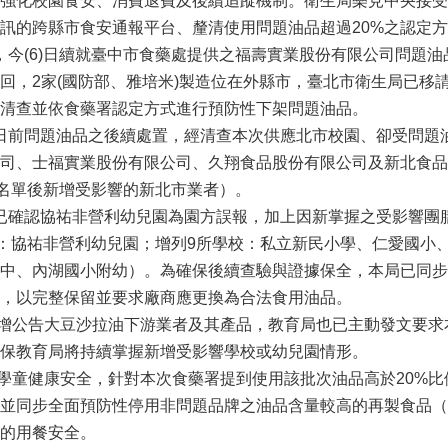
強化校園食安、消費退費及後續追蹤機制。衛生局樂見中央接受
訊的跨縣市食安通報平台、釐清使用問題油品超過20%之認定
(6)日續就臺中市食藥處提供之福壽實業股份有限公司問題油品
回，2家(國防部、雅培米)製造位在外縣市，臺北市衛生局已移
清查並依食藥署認定方式進行預防性下架問題油品。
前問題油品之後續處置，經清查本次供應北市校園、卻受問題油
司、士福實業股份有限公司、久翔食品股份有限公司及新北食品
商名單後新增受影響的新北市業者）。
確認協祐非營利幼兒園為園方誤報，加上因新掌握之受影響團膳
所：協祐非營利幼兒園；增列9所學校：私立新民小學、仁愛國小
中、內湖國小附幼）。為確保後續查驗與證據保全，本局已同步
，以完整保留並要求廠商應更換為合法食用油品。
公告大豆沙拉油下游業者及其產品，教育局也已主動發文要求
保教育局將持續掌握新增受影響學校或幼兒園情形。
童健康安全，針對本次食藥署提到使用該批次油品高於20%比
並同步全面預防性停用非問題品牌之油品含量較高的再製食品（
的用餐安全。