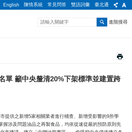
陳情系統
常見問答
雙語詞彙
臺北通
English
進階搜尋
名單 籲中央釐清20%下架標準並建置跨
市提供之新增5家相關業者進行稽查、新增受影響的9所學
要掌握涉及問題油品之再製食品，均依從速從嚴的預防原則先