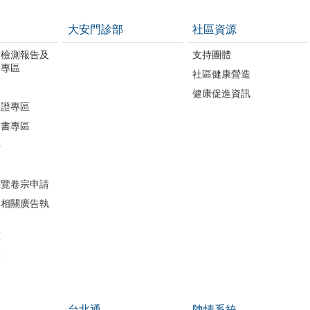
大安門診部
社區資源
質檢測報告及
支持團體
開專區
社區健康營造
進
健康促進資訊
助證專區
明書專區
件
閱覽卷宗申請
導相關廣告執
區
區
台北通
陳情系統