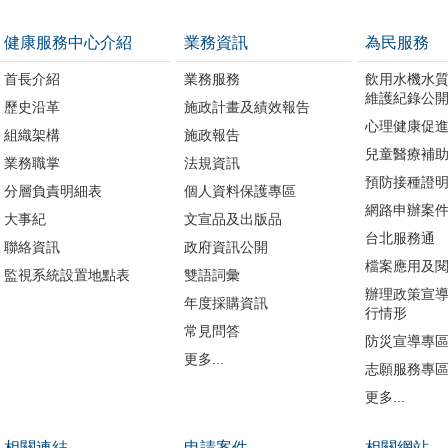
健康服務中心介紹
業務資訊
為民服務
首長介紹
業務服務
飲用水機水
維護紀錄公
歷史沿革
施政計畫及績效報告
心理健康促
組織架構
施政報告
兒童醫療補
業務職掌
法規資訊
預防接種證
分層負責明細表
個人資料保護專區
網路申辦案
大事紀
文宣品及出版品
台北服務通
聯絡資訊
政府資訊公開
檔案應用及
監視系統設置地點表
雙語詞彙
辦理政策宣
年度採購資訊
行情形
常見問答
防災宣導專
更多...
志願服務專
更多...
相關連結
申請案件
相關網站