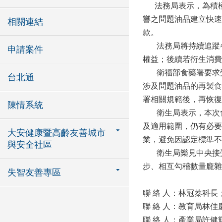
法務局表示，為積極
響之問題油品建立快速
相關連結
款。
法務局將持續追蹤各
申請案件
權益；後續若衍生消費
衛福部食藥署要求受
台北通
涉及問題油品的再製食
署相關規範後，再恢復
陳情系統
衛生局表示，本次食藥
及適用範圍，仍有必要
大安健康暨高齡友善城市
業，避免因認定標準不
與安全社區
衛生局樂見中央接受
步、相互勾稽數量龐雜
失智友善專區
聯 絡 人：林冠蓁科長
聯 絡 人：教育局林佳
聯 絡 人：產業局許健