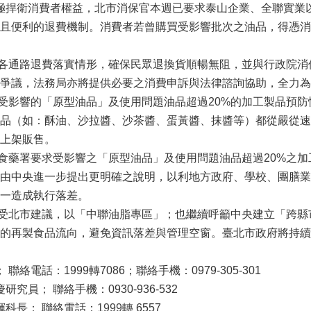
捍衛消費者權益，北市消保官本週已要求泰山企業、全聯實業以
且便利的退費機制。消費者若曾購買受影響批次之油品，得憑消
通路退費落實情形，確保民眾退換貨順暢無阻，並與行政院消
爭議，法務局亦將提供必要之消費申訴與法律諮詢協助，全力為
影響的「原型油品」及使用問題油品超過20%的加工製品預防
品（如：酥油、沙拉醬、沙茶醬、蛋黃醬、抹醬等）都從嚴從速
上架販售。
署要求受影響之「原型油品」及使用問題油品超過20%之加工
由中央進一步提出更明確之說明，以利地方政府、學校、團膳業
一造成執行落差。
北市建議，以「中聯油脂專區」；也繼續呼籲中央建立「跨縣
的再製食品流向，避免資訊落差與管理空窗。臺北市政府將持續
；
聯絡電話：1999轉7086；聯絡手機：0979-305-301
慶研究員
；
聯絡手機：0930-936-532
輝科長
；
聯絡電話：
1999轉
6557