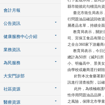
行下架或停用，並同步
縣市能彼此勾稽流向資
會計月報
臺北市衛生局表示，今
行問題油品確認回收退
公告資訊
層產品名單，持續全面
教育局表示，關於日
健康服務中心介紹
司、宮保王食品有限公
之全台360家下游廠
業務資訊
教育局表示，今日已
總計為50所（減列1
為民服務
小、明倫高中、景美女
由學校或廠商逕行銷毀
大安門診部
針對本次食藥署新增
訊進行清查核對，以確
社區資源
此外，為積極維護學
性停用問題油品品牌，
之風險，保障北市學童
醫療資源