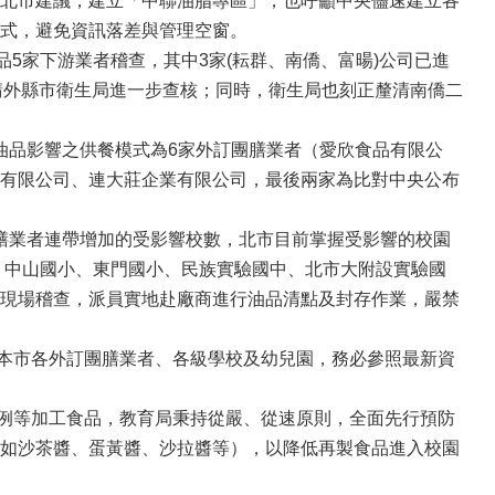
北市建議，建立「中聯油脂專區」，也呼籲中央儘速建立各
方式，避免資訊落差與管理空窗。
5家下游業者稽查，其中3家(耘群、南僑、富暘)公司已進
請外縣市衛生局進一步查核；同時，衛生局也刻正釐清南僑二
品影響之供餐模式為6家外訂團膳業者（愛欣食品有限公
有限公司、連大莊企業有限公司，最後兩家為比對中央公布
業者連帶增加的受影響校數，北市目前掌握受影響的校園
、中山國小、東門國小、民族實驗國中、北市大附設實驗國
現場稽查，派員實地赴廠商進行油品清點及封存作業，嚴禁
本市各外訂團膳業者、各級學校及幼兒園，務必參照最新資
例等加工食品，教育局秉持從嚴、從速原則，全面先行預防
如沙茶醬、蛋黃醬、沙拉醬等），以降低再製食品進入校園