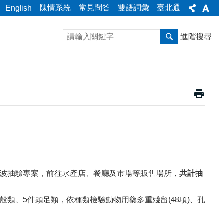
陳情系統
常見問答
雙語詞彙
臺北通
English
進階搜尋
1波抽驗專案，前往水產店、餐廳及市場等販售場所，
共計抽
殼類、5件頭足類，依種類檢驗動物用藥多重殘留(48項)、孔