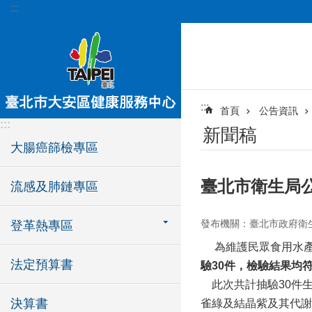
:::
跳到主要內容區塊
:::
首頁
公告資訊
:::
新聞稿
大腸癌篩檢專區
臺北市衛生局公
流感及肺鏈專區
發布機關：臺北市政府衛
登革熱專區
為維護民眾食用水產品
法定預算書
驗
30
件，檢驗結果均
此次共計抽驗30件生
決算書
雀綠及結晶紫及其代謝物