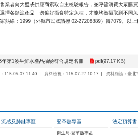
售業者向大盤或供應商索取自主檢驗報告，並呼籲消費大眾購買
選擇各類漁產品，勿偏好攝食特定魚種，才能均衡攝取到不同魚
線：1999（外縣市民眾請撥 02-27208889）轉7079。
15年第1波生鮮水產品抽驗符合規定名冊
pdf(97.17 KB)
15-05-07 11:40
資料檢視：115-07-27 10:17
資料維護：臺北
流感及肺鏈專區
登革熱專區
法定預算書
衛生局-登革熱專區