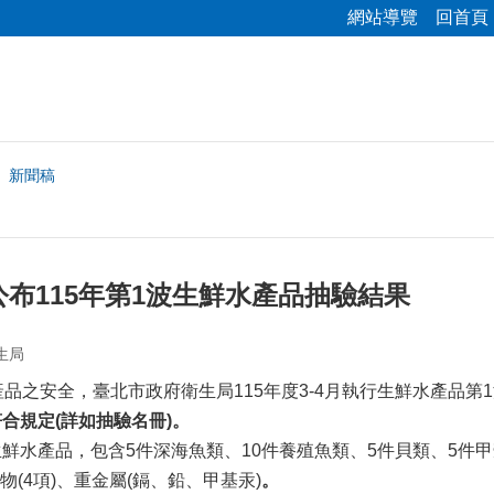
網站導覽
回首頁
新聞稿
布115年第1波生鮮水產品抽驗結果
生局
之安全，臺北市政府衛生局115年度3-4月執行生鮮水產品第
符合規定
(
詳如抽驗名冊
)
。
鮮水產品，包含5件深海魚類、10件養殖魚類、5件貝類、5件甲
(4項)、重金屬(鎘、鉛、甲基汞)
。