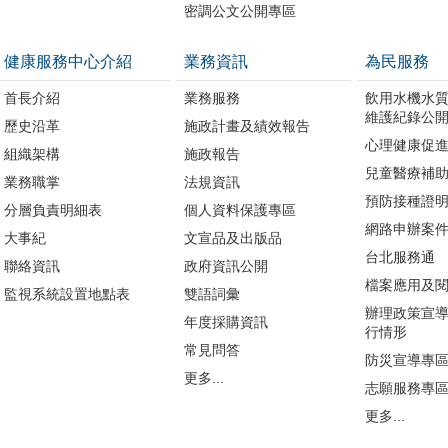
密調公文公開專區
健康服務中心介紹
業務資訊
為民服務
首長介紹
業務服務
飲用水機水
維護紀錄公
歷史沿革
施政計畫及績效報告
心理健康促
組織架構
施政報告
兒童醫療補
業務職掌
法規資訊
預防接種證
分層負責明細表
個人資料保護專區
網路申辦案
大事紀
文宣品及出版品
台北服務通
聯絡資訊
政府資訊公開
檔案應用及
監視系統設置地點表
雙語詞彙
辦理政策宣
年度採購資訊
行情形
常見問答
防災宣導專
更多...
志願服務專
更多...