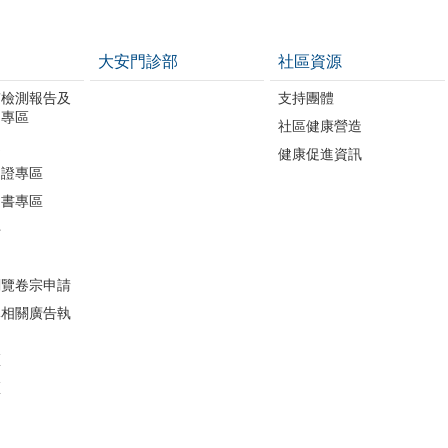
大安門診部
社區資源
質檢測報告及
支持團體
開專區
社區健康營造
進
健康促進資訊
助證專區
明書專區
件
閱覽卷宗申請
導相關廣告執
區
區