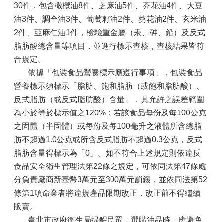
30件，包含橄欖油8件、芝麻油5件、芥花油4件、大豆
油3件、調合油3件、葡萄籽油2件、葵花油2件、玄米油
2件、亞麻仁油1件，檢驗重金屬（汞、砷、鉛）及反式
脂肪酸總含量等項目，並進行標示查核，查核結果皆符
合規定。
依據「包裝食品營養標示應遵行事項」，包裝食品
營養標示須標示「脂肪、飽和脂肪（或飽和脂肪酸）、
反式脂肪（或反式脂肪酸）含量」，其允許之誤差範圍
為小於等於標示值之120%；若該食品每份及每100公克
之固體（半固體）或每份及每100毫升之液體所含總脂
肪不超過1.0公克或所含反式脂肪不超過0.3公克，反式
脂肪含量得標示為「0」。如不符合上述規定則依違反
食品安全衛生管理法第22條之規定，可依同法第47條處
分負責廠商新臺幣3萬元至300萬元罰鍰，並依同法第52
條第1項命業者將違規產品限期改正，改正前不得繼續
販賣。
臺北市政府衛生局提醒民眾，選購油品時，應避免